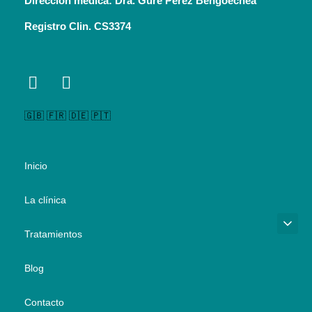
Dirección médica: Dra. Gure Pérez Bengoechea
Registro Clin. CS3374
🇬🇧 🇫🇷 🇩🇪 🇵🇹
Inicio
La clínica
Tratamientos
Blog
Contacto